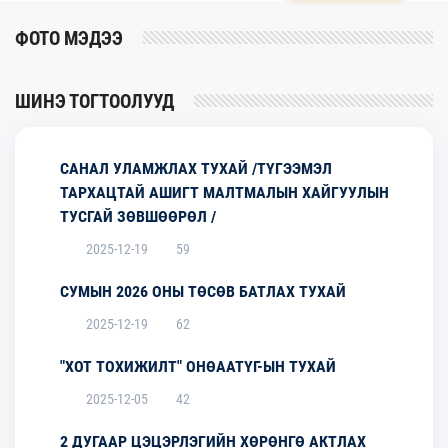
ФОТО МЭДЭЭ
ШИНЭ ТОГТООЛУУД
САНАЛ УЛАМЖЛАХ ТУХАЙ /ТҮГЭЭМЭЛ
ТАРХАЦТАЙ АШИГТ МАЛТМАЛЫН ХАЙГУУЛЫН
ТУСГАЙ ЗӨВШӨӨРӨЛ /
2025-12-19
59
СУМЫН 2026 ОНЫ ТӨСӨВ БАТЛАХ ТУХАЙ
2025-12-19
62
"ХОТ ТОХИЖИЛТ" ОНӨААТҮГ-ЫН ТУХАЙ
2025-12-05
42
2 ДУГААР ЦЭЦЭРЛЭГИЙН ХӨРӨНГӨ АКТЛАХ