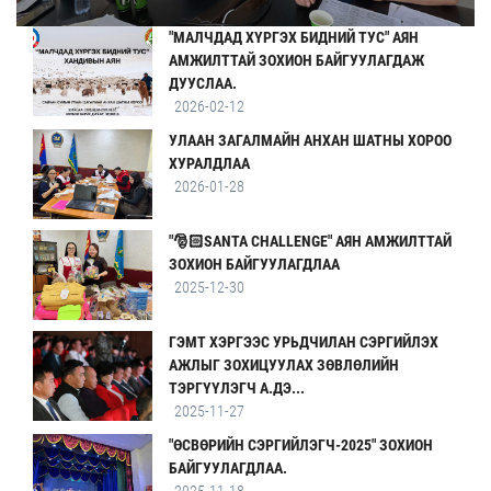
"МАЛЧДАД ХҮРГЭХ БИДНИЙ ТУС" АЯН
АМЖИЛТТАЙ ЗОХИОН БАЙГУУЛАГДАЖ
ДУУСЛАА.
2026-02-12
УЛААН ЗАГАЛМАЙН АНХАН ШАТНЫ ХОРОО
ХУРАЛДЛАА
2026-01-28
"🎅🏻SANTA CHALLENGE" АЯН АМЖИЛТТАЙ
ЗОХИОН БАЙГУУЛАГДЛАА
2025-12-30
ГЭМТ ХЭРГЭЭС УРЬДЧИЛАН СЭРГИЙЛЭХ
АЖЛЫГ ЗОХИЦУУЛАХ ЗӨВЛӨЛИЙН
ТЭРГҮҮЛЭГЧ А.ДЭ...
2025-11-27
"ӨСВӨРИЙН СЭРГИЙЛЭГЧ-2025" ЗОХИОН
БАЙГУУЛАГДЛАА.