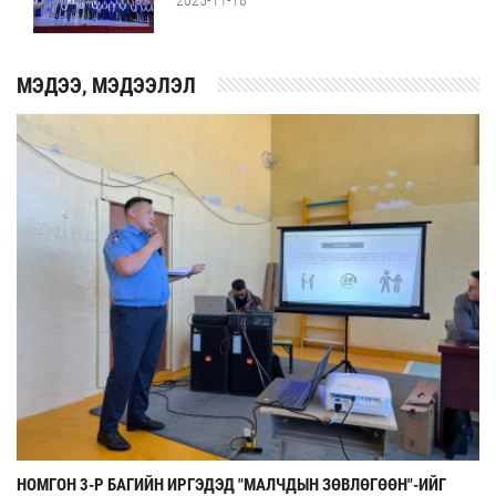
2025-11-18
MЭДЭЭ, МЭДЭЭЛЭЛ
НОМГОН 3-Р БАГИЙН ИРГЭДЭД "МАЛЧДЫН ЗӨВЛӨГӨӨН"-ИЙГ