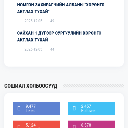
НОМГОН ЗАХИРАГЧИЙН АЛБАНЫ "ХӨРӨНГӨ
АКТЛАХ ТУХАЙ"
2025-12-05
49
САЙХАН 1 ДҮГЭЭР СУРГУУЛИЙН ХӨРӨНГӨ
АКТЛАХ ТУХАЙ
2025-12-05
44
СОШИАЛ ХОЛБООСУУД
9,477
2,457
Likes
Follower
5,124
8,578