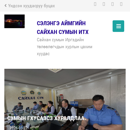
Үндсэн хуудасруу буцах
СЭЛЭНГЭ АЙМГИЙН
САЙХАН СУМЫН ИТХ
Сайхан сумын Иргэдийн
төлөөлөгчдын хурлын цахим
хуудас
СУМЫН ГХУСАЗСЗ ХУРАЛДЛАА.
2026-03-27