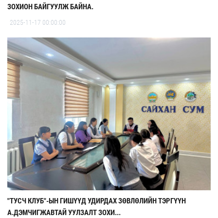
ЗОХИОН БАЙГУУЛЖ БАЙНА.
2025-11-17 00:00:00
"ТУСЧ КЛУБ"-ЫН ГИШҮҮД УДИРДАХ ЗӨВЛӨЛИЙН ТЭРГҮҮН
А.ДЭМЧИГЖАВТАЙ УУЛЗАЛТ ЗОХИ...