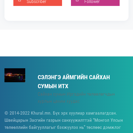
Subscriber
Follower
СЭЛЭНГЭ АЙМГИЙН САЙХАН
СУМЫН ИТХ
Сайхан сумын Иргэдийн төлөөлөгчдын
хурлын цахим хуудас
© 2014-2022 Khural.mn. Бүх эрх хуулиар хамгаалагдсан.
Швейцарын Засгийн газрын санхүүжилттэй “Монгол Улсын
төлөөллийн байгууллагыг бэхжүүлэх нь” төслөөс дэмжлэг