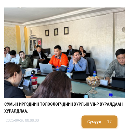
СУМЫН ИРГЭДИЙН ТӨЛӨӨЛӨГЧДИЙН ХУРЛЫН VII-Р ХУРАЛДААН
ХУРАЛДЛАА.
2025-09-26 00:00:00
Сумууд
17